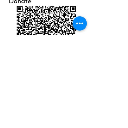
Donate
Global Culture Education Foundation & affiliated Global Chinese